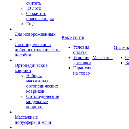
считать
IQ лото
Сюжетно-
ролевые игры
Ещё
Для новорожденных
Как купить
Логопедические и
Условия
О комп
нейропсихологические
оплаты
пособия
Условия
Магазины
О
доставки
Б
Ортопедические
Гарантия
коврики
на товар
Наборы
массажных
ортопедических
ковриков
Ортопедические
модульные
коврики
Массажные
полусферы и мячи