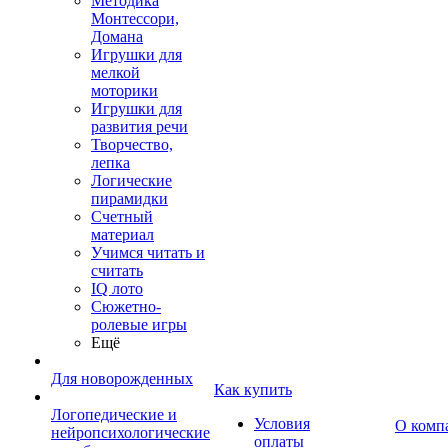
Методика
Монтессори,
Домана
Игрушки для
мелкой
моторики
Игрушки для
развития речи
Творчество,
лепка
Логические
пирамидки
Счетный
материал
Учимся читать и
считать
IQ лото
Сюжетно-
ролевые игры
Ещё
Для новорожденных
Как купить
Логопедические и
Условия
О комп
нейропсихологические
оплаты