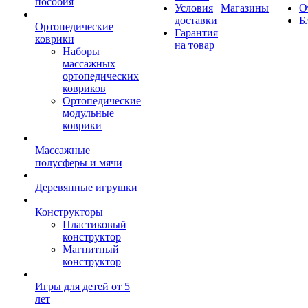
пособия
Условия
Магазины
О
доставки
Б
Ортопедические
Гарантия
коврики
на товар
Наборы
массажных
ортопедических
ковриков
Ортопедические
модульные
коврики
Массажные
полусферы и мячи
Деревянные игрушки
Конструкторы
Пластиковый
конструктор
Магнитный
конструктор
Игры для детей от 5
лет