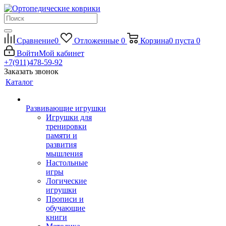
Сравнение
0
Отложенные
0
Корзина
0
пуста
0
Войти
Мой кабинет
+7(911)478-59-92
Заказать звонок
Каталог
Развивающие игрушки
Игрушки для
тренировки
памяти и
развития
мышления
Настольные
игры
Логические
игрушки
Прописи и
обучающие
книги