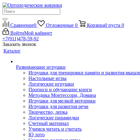
Сравнение
0
Отложенные
0
Корзина
0
пуста
0
Войти
Мой кабинет
+7(911)478-59-92
Заказать звонок
Каталог
Развивающие игрушки
Игрушки для тренировки памяти и развития мышл
Настольные игры
Логические игрушки
Прописи и обучающие книги
Методика Монтессори, Домана
Игрушки для мелкой моторики
Игрушки для развития речи
Творчество, лепка
Логические пирамидки
Счетный материал
Учимся читать и считать
IQ лото