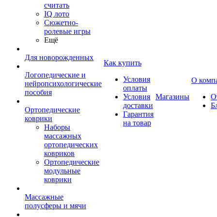
считать
IQ лото
Сюжетно-
ролевые игры
Ещё
Для новорожденных
Как купить
Логопедические и
Условия
О комп
нейропсихологические
оплаты
пособия
Условия
Магазины
О
доставки
Б
Ортопедические
Гарантия
коврики
на товар
Наборы
массажных
ортопедических
ковриков
Ортопедические
модульные
коврики
Массажные
полусферы и мячи