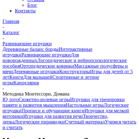
Блог
Контакты
Главная
-
Каталог
-
Развивающие игрушки
Деревянные баланс борды
Интерактивные
игрушки
Развивающие игрушки
Для
новорожденных
Логопедические и нейропсихологические
пособия
Ортопедические коврики
Массажные полусферы и
мячи
Деревянные игрушки
Конструкторы
Игры для детей от 5
лет
Книги
Для малышей
Спортивные и летние
игры
Канцелярия
-
Методика Монтессори, Домана
IQ лото
Сюжетно-ролевые игры
Игрушки для тренировки
памяти и развития мышления
Настольные игры
Логические
игрушки
Прописи и обучающие книги
Игрушки для мелкой
моторики
Игрушки для развития речи
Творчество,
лепка
Логические пирамидки
Счетный материал
Учимся читать
и считать