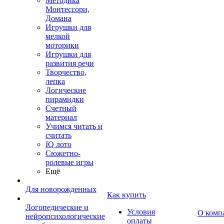
Методика
Монтессори,
Домана
Игрушки для
мелкой
моторики
Игрушки для
развития речи
Творчество,
лепка
Логические
пирамидки
Счетный
материал
Учимся читать и
считать
IQ лото
Сюжетно-
ролевые игры
Ещё
Для новорожденных
Как купить
Логопедические и
Условия
О комп
нейропсихологические
оплаты