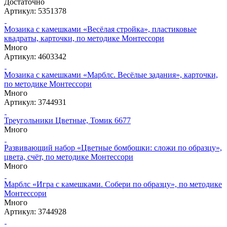
Достаточно
Артикул: 5351378
Мозаика с камешками «Весёлая стройка», пластиковые
квадраты, карточки, по методике Монтессори
Много
Артикул: 4603342
Мозаика с камешками «Марблс. Весёлые задания», карточки,
по методике Монтессори
Много
Артикул: 3744931
Треугольники Цветные, Томик 6677
Много
Развивающий набор «Цветные бомбошки: сложи по образцу»,
цвета, счёт, по методике Монтессори
Много
Марблс «Игра с камешками. Собери по образцу», по методике
Монтессори
Много
Артикул: 3744928