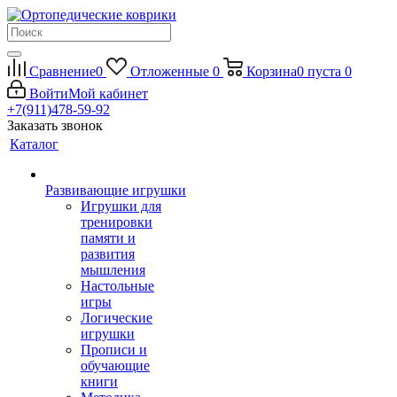
Сравнение
0
Отложенные
0
Корзина
0
пуста
0
Войти
Мой кабинет
+7(911)478-59-92
Заказать звонок
Каталог
Развивающие игрушки
Игрушки для
тренировки
памяти и
развития
мышления
Настольные
игры
Логические
игрушки
Прописи и
обучающие
книги