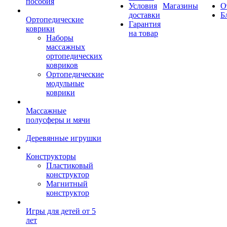
пособия
Условия
Магазины
О
доставки
Б
Ортопедические
Гарантия
коврики
на товар
Наборы
массажных
ортопедических
ковриков
Ортопедические
модульные
коврики
Массажные
полусферы и мячи
Деревянные игрушки
Конструкторы
Пластиковый
конструктор
Магнитный
конструктор
Игры для детей от 5
лет