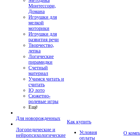
Методика
Монтессори,
Домана
Игрушки для
мелкой
моторики
Игрушки для
развития речи
Творчество,
лепка
Логические
пирамидки
Счетный
материал
Учимся читать и
считать
IQ лото
Сюжетно-
ролевые игры
Ещё
Для новорожденных
Как купить
Логопедические и
Условия
О комп
нейропсихологические
оплаты