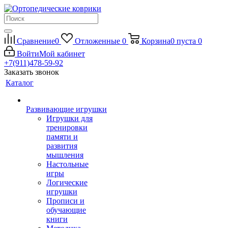
Сравнение
0
Отложенные
0
Корзина
0
пуста
0
Войти
Мой кабинет
+7(911)478-59-92
Заказать звонок
Каталог
Развивающие игрушки
Игрушки для
тренировки
памяти и
развития
мышления
Настольные
игры
Логические
игрушки
Прописи и
обучающие
книги