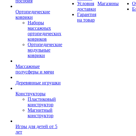
пособия
Условия
Магазины
О
доставки
Б
Ортопедические
Гарантия
коврики
на товар
Наборы
массажных
ортопедических
ковриков
Ортопедические
модульные
коврики
Массажные
полусферы и мячи
Деревянные игрушки
Конструкторы
Пластиковый
конструктор
Магнитный
конструктор
Игры для детей от 5
лет