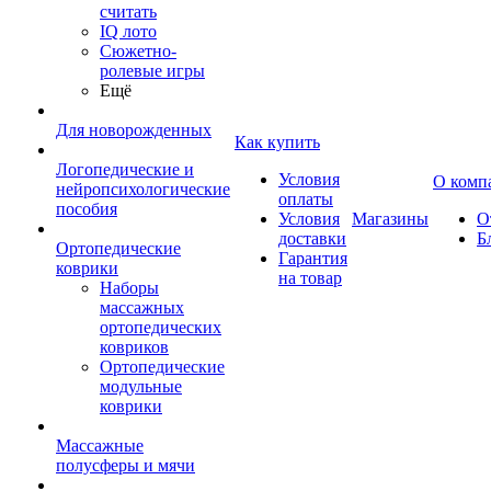
считать
IQ лото
Сюжетно-
ролевые игры
Ещё
Для новорожденных
Как купить
Логопедические и
Условия
О комп
нейропсихологические
оплаты
пособия
Условия
Магазины
О
доставки
Б
Ортопедические
Гарантия
коврики
на товар
Наборы
массажных
ортопедических
ковриков
Ортопедические
модульные
коврики
Массажные
полусферы и мячи