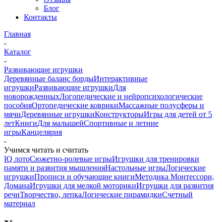
Блог
Контакты
Главная
-
Каталог
-
Развивающие игрушки
Деревянные баланс борды
Интерактивные
игрушки
Развивающие игрушки
Для
новорожденных
Логопедические и нейропсихологические
пособия
Ортопедические коврики
Массажные полусферы и
мячи
Деревянные игрушки
Конструкторы
Игры для детей от 5
лет
Книги
Для малышей
Спортивные и летние
игры
Канцелярия
-
Учимся читать и считать
IQ лото
Сюжетно-ролевые игры
Игрушки для тренировки
памяти и развития мышления
Настольные игры
Логические
игрушки
Прописи и обучающие книги
Методика Монтессори,
Домана
Игрушки для мелкой моторики
Игрушки для развития
речи
Творчество, лепка
Логические пирамидки
Счетный
материал