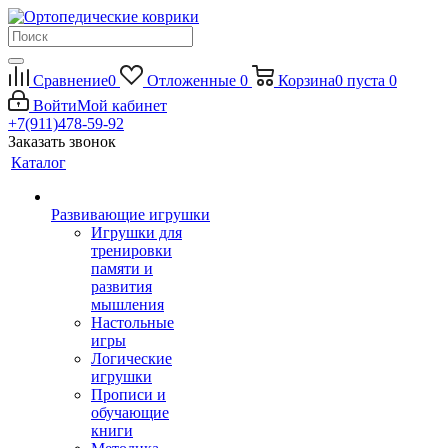
Сравнение
0
Отложенные
0
Корзина
0
пуста
0
Войти
Мой кабинет
+7(911)478-59-92
Заказать звонок
Каталог
Развивающие игрушки
Игрушки для
тренировки
памяти и
развития
мышления
Настольные
игры
Логические
игрушки
Прописи и
обучающие
книги