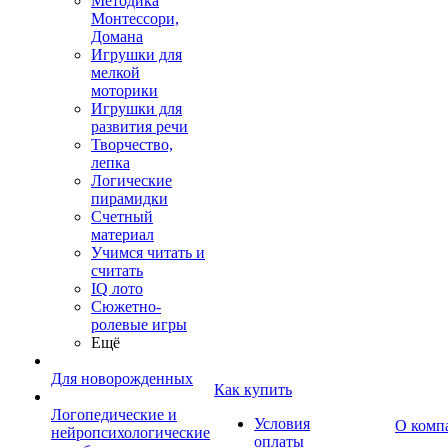
Методика
Монтессори,
Домана
Игрушки для
мелкой
моторики
Игрушки для
развития речи
Творчество,
лепка
Логические
пирамидки
Счетный
материал
Учимся читать и
считать
IQ лото
Сюжетно-
ролевые игры
Ещё
Для новорожденных
Как купить
Логопедические и
Условия
О комп
нейропсихологические
оплаты