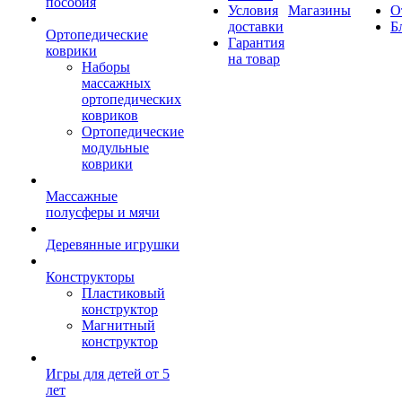
пособия
Условия
Магазины
О
доставки
Б
Ортопедические
Гарантия
коврики
на товар
Наборы
массажных
ортопедических
ковриков
Ортопедические
модульные
коврики
Массажные
полусферы и мячи
Деревянные игрушки
Конструкторы
Пластиковый
конструктор
Магнитный
конструктор
Игры для детей от 5
лет