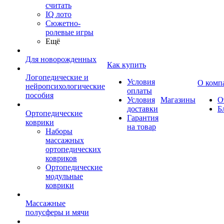
считать
IQ лото
Сюжетно-
ролевые игры
Ещё
Для новорожденных
Как купить
Логопедические и
Условия
О комп
нейропсихологические
оплаты
пособия
Условия
Магазины
О
доставки
Б
Ортопедические
Гарантия
коврики
на товар
Наборы
массажных
ортопедических
ковриков
Ортопедические
модульные
коврики
Массажные
полусферы и мячи